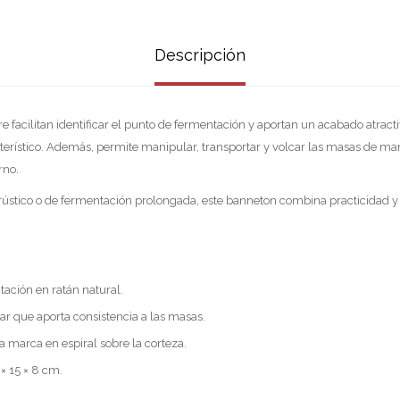
Descripción
 facilitan identificar el punto de fermentación y aportan un acabado atract
cterístico. Además, permite manipular, transportar y volcar las masas de 
rno.
 rústico o de fermentación prolongada, este banneton combina practicidad y 
ación en ratán natural.
r que aporta consistencia a las masas.
a marca en espiral sobre la corteza.
× 15 × 8 cm.