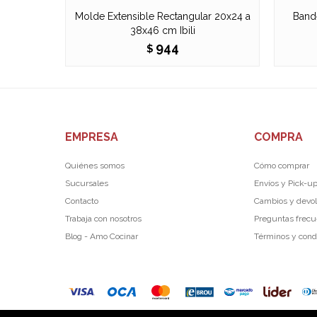
Molde Extensible Rectangular 20x24 a
Bande
38x46 cm Ibili
944
$
EMPRESA
COMPRA
Quiénes somos
Cómo comprar
Sucursales
Envíos y Pick-u
Contacto
Cambios y devo
Trabaja con nosotros
Preguntas frec
Blog - Amo Cocinar
Términos y cond