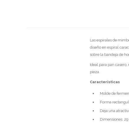
Las espirales de mimbre
diseño en espiral cara
sobre la bandeja de ho
Ideal para pan casero,
pieza.
Características
Molde de ferment
Forma rectangula
Deja una atractiv
Dimensiones: 29 