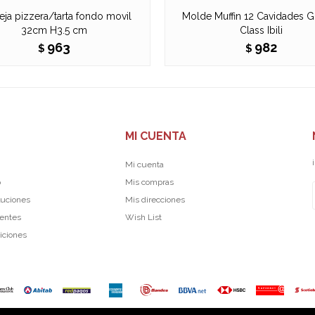
ja pizzera/tarta fondo movil
Molde Muffin 12 Cavidades 
32cm H3.5 cm
Class Ibili
963
982
$
$
MI CUENTA
Mi cuenta
p
Mis compras
luciones
Mis direcciones
uentes
Wish List
iciones