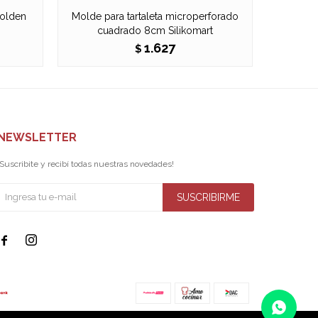
Golden
Molde para tartaleta microperforado
Molde 
cuadrado 8cm Silikomart
1.627
$
NEWSLETTER
¡Suscribite y recibí todas nuestras novedades!
SUSCRIBIRME

