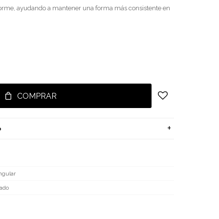
orme, ayudando a mantener una forma más consistente en
COMPRAR
o
ngular
ado