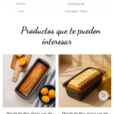
Forma
Rectangular
Uso
Horneado, Mesa
Productos que te pueden
interesar
Molde de Pan 26x10 cm de
Molde de Pan 30x10 cm de