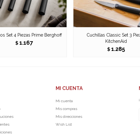
los Set 4 Piezas Prime Berghoff
Cuchillas Classic Set 3 Pie
KitchenAid
1.167
$
1.285
$
MI CUENTA
Mi cuenta
p
Mis compras
luciones
Mis direcciones
uentes
Wish List
iciones