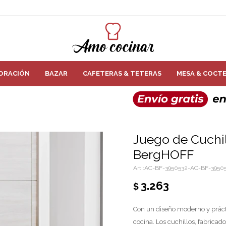
ORACIÓN
BAZAR
CAFETERAS & TETERAS
MESA & COCTE
Juego de Cuchil
BergHOFF
AC-BF-3950532-AC-BF-3950
3.263
$
Con un diseño moderno y prácti
cocina. Los cuchillos, fabricad