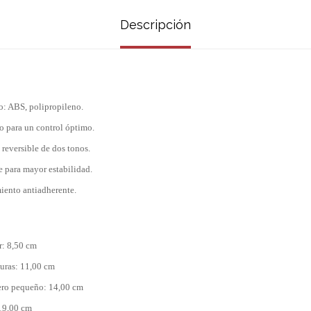
Descripción
o: ABS, polipropileno.
para un control óptimo.
 reversible de dos tonos.
e para mayor estabilidad.
iento antiadherente.
r: 8,50 cm
duras: 11,00 cm
ero pequeño: 14,00 cm
 19,00 cm