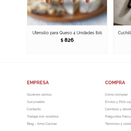
Utensilio para Queso 4 Unidades Ibili
Cuchil
826
$
EMPRESA
COMPRA
Quiénes somos
Cómo comprar
Sucursales
Envíos y Pick-u
Contacto
Cambios y devo
Trabaja con nosotros
Preguntas frec
Blog - Amo Cocinar
Términos y cond