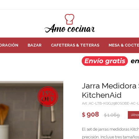
ORACIÓN
BAZAR
CAFETERAS & TETERAS
MESA & COCTE
Jarra Medidora
KitchenAid
AC-LTB-KQG298OSOBE-AC-
908
$
1.069
$
El set de jarras medidoras Kitc
precisión. Incluye tres tamaños