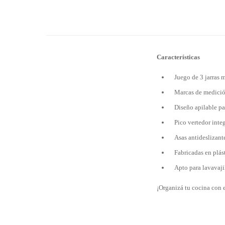
Características
Juego de 3 jarras m
Marcas de medición
Diseño apilable pa
Pico vertedor integ
Asas antideslizant
Fabricadas en plás
Apto para lavavajil
¡Organizá tu cocina con e