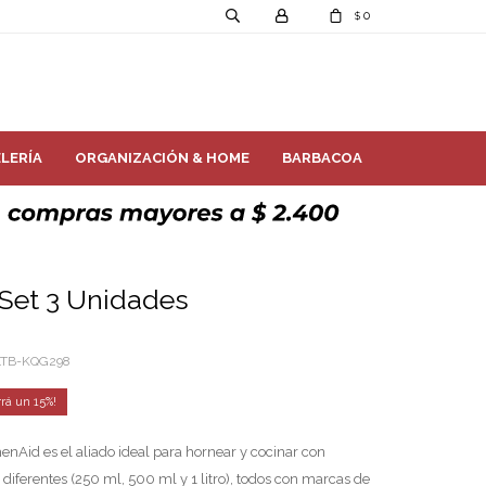
0
$
LERÍA
ORGANIZACIÓN & HOME
BARBACOA
 Set 3 Unidades
LTB-KQG298
15
henAid es el aliado ideal para hornear y cocinar con
 diferentes (250 ml, 500 ml y 1 litro), todos con marcas de