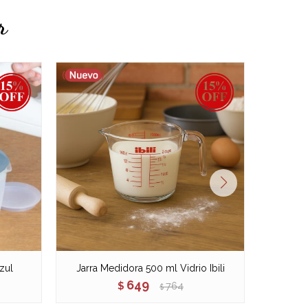
r
zul
Jarra Medidora 500 ml Vidrio Ibili
Jarra M
649
$
764
$