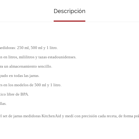
Descripción
edidoras: 250 ml, 500 ml y 1 litro.
 en litros, mililitros y tazas estadounidenses.
ra un almacenamiento sencillo.
rado en todas las jarras.
es en los modelos de 500 ml y 1 litro.
tico libre de BPA.
las.
l set de jarras medidoras KitchenAid y medí con precisión cada receta, de forma prá