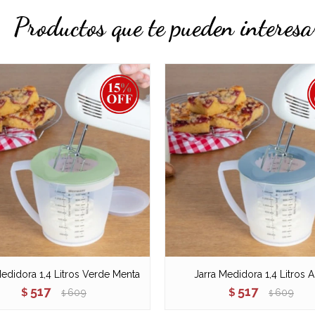
Productos que te pueden interesa
Medidora 1,4 Litros Verde Menta
Jarra Medidora 1,4 Litros A
517
517
$
609
$
609
$
$