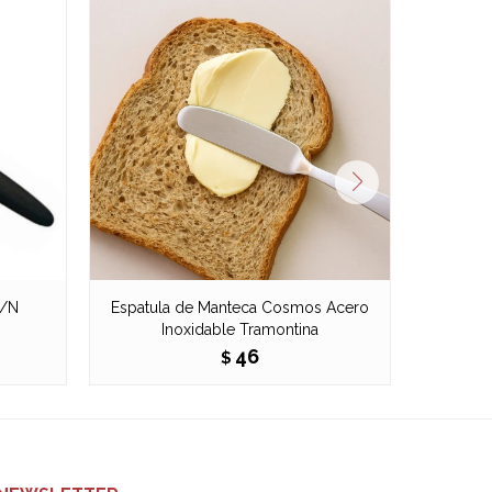
M/N
Espatula de Manteca Cosmos Acero
Cuch
Inoxidable Tramontina
46
$