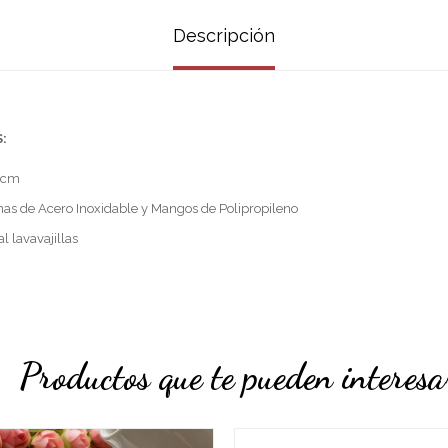
Descripción
:
 cm
nas de Acero Inoxidable y Mangos de Polipropileno
l lavavajillas
Productos que te pueden interesa