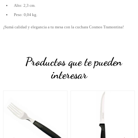
Alto: 2,3 cm.
Peso: 0,04 kg.
¡Sumá calidad y elegancia a tu mesa con la cuchara Cosmos Tramontina!
Productos que te pueden
interesar