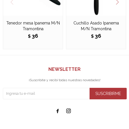
Tenedor mesa Ipanema M/N
Cuchillo Asado Ipanema
Tramontina
M/N Tramontina
36
36
$
$
NEWSLETTER
¡Suscribite y recibí todas nuestras novedades!
SUSCRIBIRME

