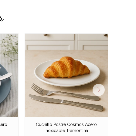
r
cero
Cuchillo Postre Cosmos Acero
Tenedo
Inoxidable Tramontina