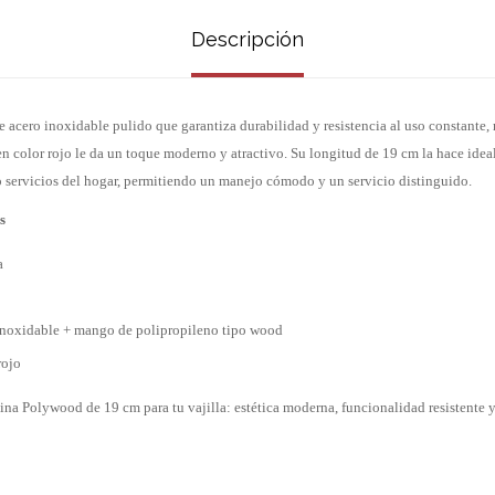
Descripción
 acero inoxidable pulido que garantiza durabilidad y resistencia al uso constante
n color rojo le da un toque moderno y atractivo. Su longitud de 19 cm la hace idea
o servicios del hogar, permitiendo un manejo cómodo y un servicio distinguido.
s
a
 inoxidable + mango de polipropileno tipo wood
rojo
ina Polywood de 19 cm para tu vajilla: estética moderna, funcionalidad resistente y