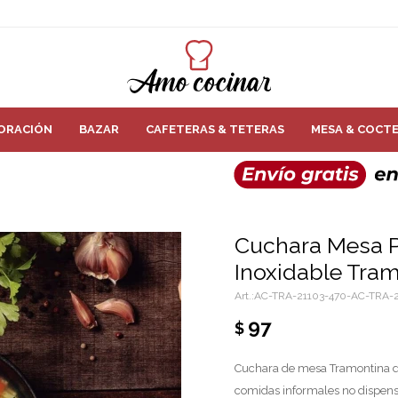
ORACIÓN
BAZAR
CAFETERAS & TETERAS
MESA & COCTE
Cuchara Mesa 
Inoxidable Tra
AC-TRA-21103-470-AC-TRA-2
97
$
Cuchara de mesa Tramontina de 
comidas informales no dispensan