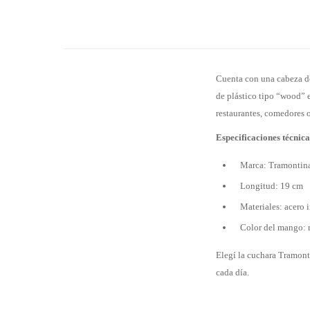
Cuenta con una cabeza de
de plástico tipo “wood” e
restaurantes, comedores 
Especificaciones técnica
Marca: Tramontin
Longitud: 19 cm
Materiales: acero
Color del mango: 
Elegí la cuchara Tramont
cada día.