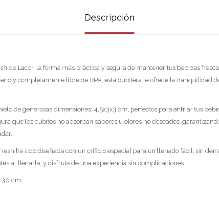
Descripción
sh de Lacor, la forma más práctica y segura de mantener tus bebidas frescas 
eno y completamente libre de BPA, esta cubitera te ofrece la tranquilidad de
hielo de generosas dimensiones: 4,5x3x3 cm, perfectos para enfriar tus bebi
ura que los cubitos no absorban sabores u olores no deseados, garantizand
adar.
Fresh ha sido diseñada con un orificio especial para un llenado fácil, sin der
tes al llenarla, y disfruta de una experiencia sin complicaciones.
 x 30 cm