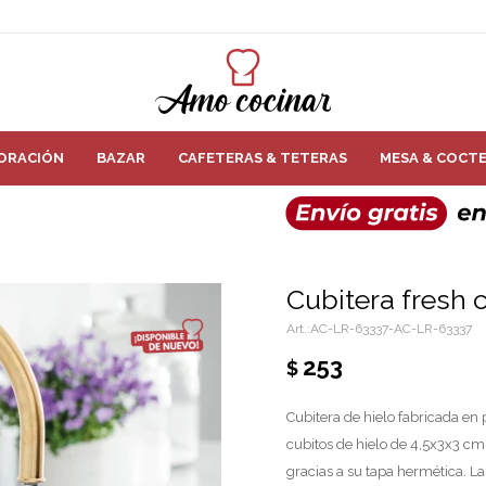
ORACIÓN
BAZAR
CAFETERAS & TETERAS
MESA & COCTE
Cubitera fresh 
AC-LR-63337-AC-LR-63337
253
$
Cubitera de hielo fabricada en
cubitos de hielo de 4,5x3x3 cm
gracias a su tapa hermética. La 