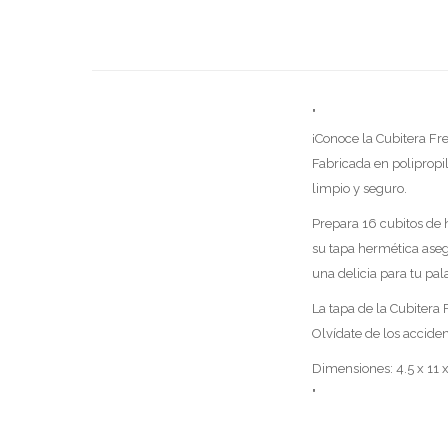
"
¡Conoce la Cubitera Fre
Fabricada en polipropil
limpio y seguro.
Prepara 16 cubitos de 
su tapa hermética aseg
una delicia para tu pal
La tapa de la Cubitera 
Olvídate de los acciden
Dimensiones: 4.5 x 11
"