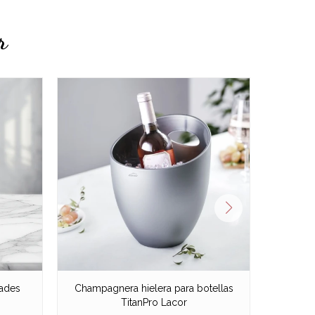
r
dades
Champagnera hielera para botellas
Hieler
TitanPro Lacor