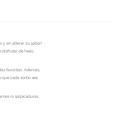
y sin alterar su sabor!
 disfrutar de hielo
das favoritas. Además,
o que cada sorbo sea
rames ni salpicaduras.