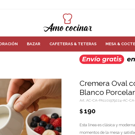
ORACIÓN
BAZAR
CAFETERAS & TETERAS
MESA & COCTE
Cremera Oval co
Blanco Porcela
AC-CA-PA1101979224-AC-CA-
190
$
Esta línea es clásica y moderna
momentos de la mesa y satisface