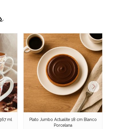
r
367 ml
Plato Jumbo Actualite 18 cm Blanco
Dip Sal
Porcelana