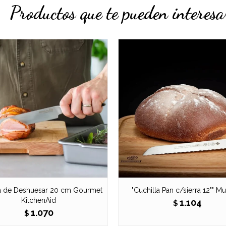
Productos que te pueden interesa
la de Deshuesar 20 cm Gourmet
"Cuchilla Pan c/sierra 12"" Mu
KitchenAid
1.104
$
1.070
$