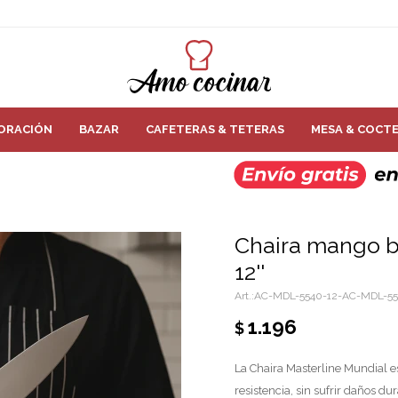
ORACIÓN
BAZAR
CAFETERAS & TETERAS
MESA & COCTE
Chaira mango b
12''
AC-MDL-5540-12-AC-MDL-55
1.196
$
La Chaira Masterline Mundial e
resistencia, sin sufrir daños d