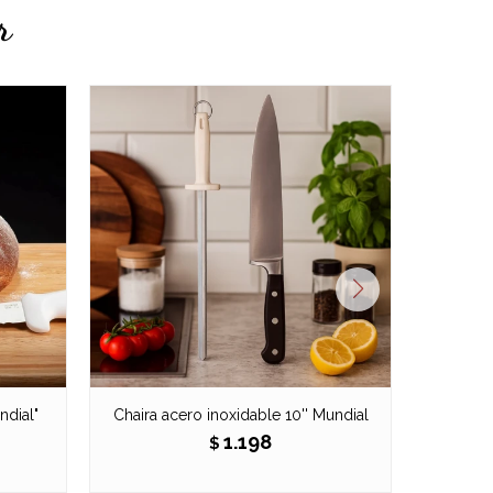
r
ndial"
Chaira acero inoxidable 10'' Mundial
1.198
$