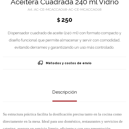
Aceitera Cuadrada 240 ml Vidrio
AC-CE-MCACCAO08-AC-CE-MCACCAO08
250
$
Dispensador cuadrado de aceite (240 ml) con formato compacto y
diseño funcional que permite almacenar y servir con comodidad,
evitando derrames y garantizando un uso más controlado.
Métodos y costos de envío
Descripción
Su estructura práctica facilita la dosificación precisa tanto en la cocina como
directamente en la mesa. Ideal para uso doméstico, restaurantes y servicios de
catering, asegura un servicio limpio, eficiente y con una presentación