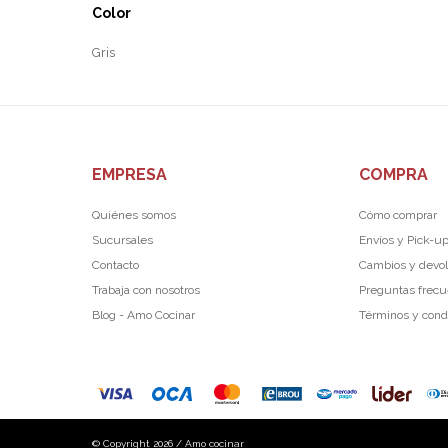
Color
Gris
EMPRESA
COMPRA
Quiénes somos
Cómo comprar
Sucursales
Envíos y Pick-u
Contacto
Cambios y devo
Trabaja con nosotros
Preguntas frec
Blog - Amo Cocinar
Términos y cond
© Copyright 2026 / Amo cocinar