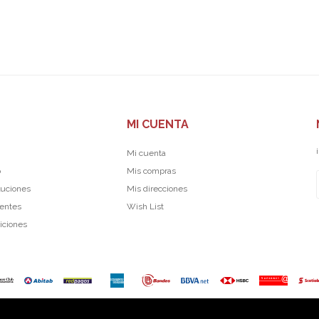
MI CUENTA
Mi cuenta
p
Mis compras
luciones
Mis direcciones
uentes
Wish List
iciones