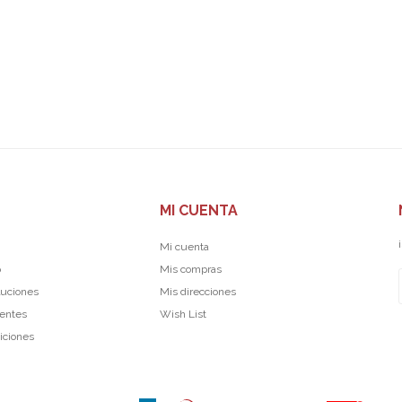
MI CUENTA
Mi cuenta
p
Mis compras
luciones
Mis direcciones
uentes
Wish List
iciones