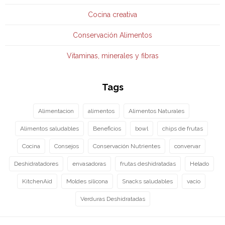
Cocina creativa
Conservación Alimentos
Vitaminas, minerales y fibras
Tags
Alimentacion
alimentos
Alimentos Naturales
Alimentos saludables
Beneficios
bowl
chips de frutas
Cocina
Consejos
Conservación Nutrientes
convervar
Deshidratadores
envasadoras
frutas deshidratadas
Helado
KitchenAid
Moldes silicona
Snacks saludables
vacio
Verduras Deshidratadas