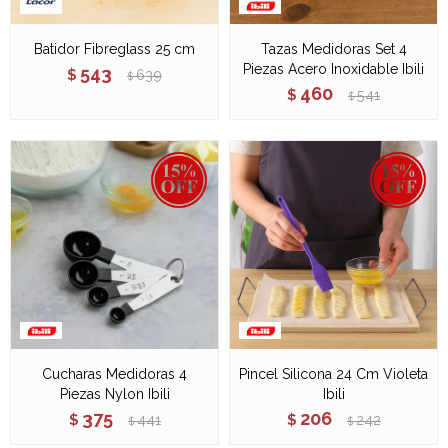
Batidor Fibreglass 25 cm
Tazas Medidoras Set 4
Piezas Acero Inoxidable Ibili
543
$
639
$
460
$
541
$
Cucharas Medidoras 4
Pincel Silicona 24 Cm Violeta
Piezas Nylon Ibili
Ibili
375
206
$
441
$
242
$
$