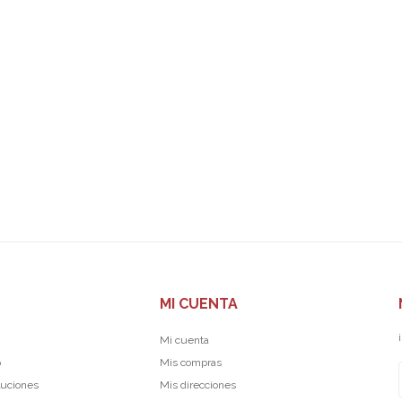
MI CUENTA
Mi cuenta
p
Mis compras
luciones
Mis direcciones