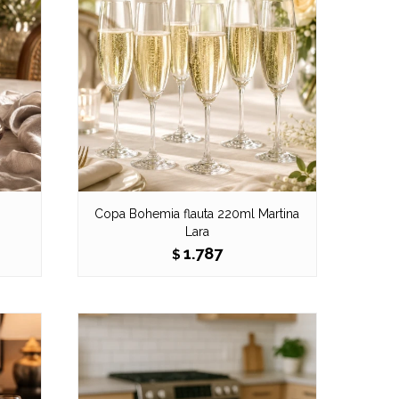
Copa Bohemia flauta 220ml Martina
Lara
1.787
$