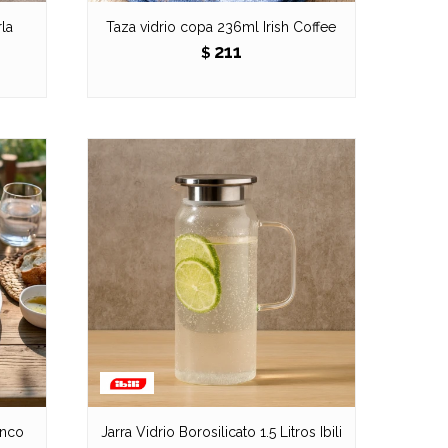
rla
Taza vidrio copa 236ml Irish Coffee
211
$
anco
Jarra Vidrio Borosilicato 1.5 Litros Ibili