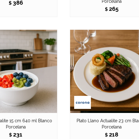
Porcelana
386
$
265
$
alite 15 cm 640 ml Blanco
Plato Llano Actualite 23 cm Bl
Porcelana
Porcelana
231
218
$
$