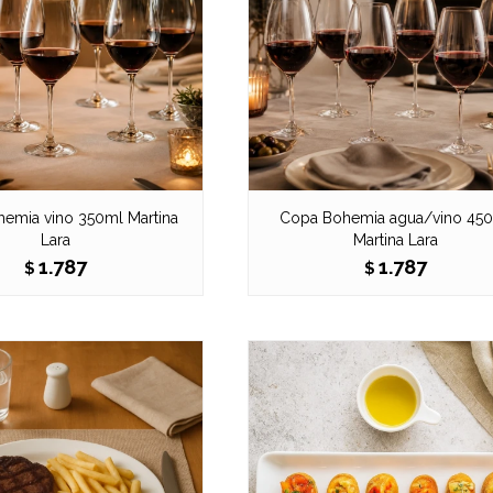
emia vino 350ml Martina
Copa Bohemia agua/vino 45
Lara
Martina Lara
1.787
1.787
$
$