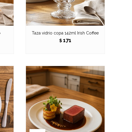
ó
Taza vidrio copa 142ml Irish Coffee
171
$