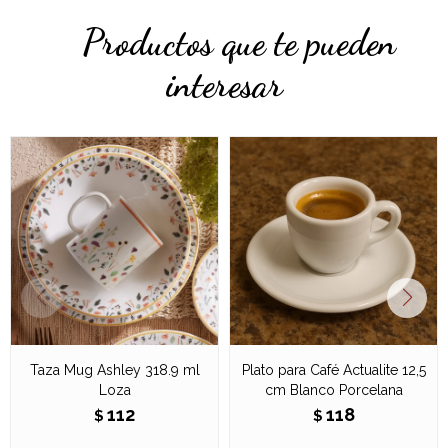
Productos que te pueden
interesar
Taza Mug Ashley 318.9 ml
Plato para Café Actualite 12,5
Loza
cm Blanco Porcelana
112
118
$
$