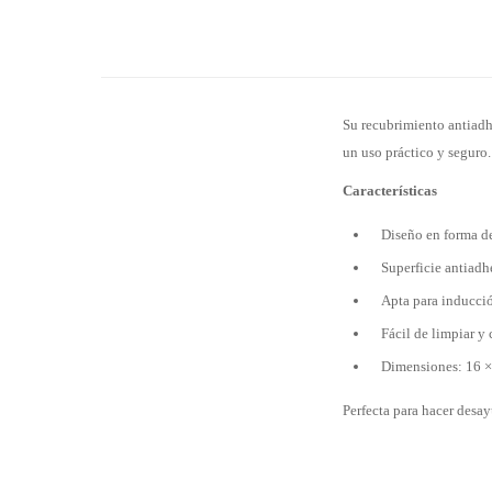
Su recubrimiento antiadh
un uso práctico y seguro.
Características
Diseño en forma de
Superficie antiadh
Apta para inducció
Fácil de limpiar y
Dimensiones: 16 ×
Perfecta para hacer desa