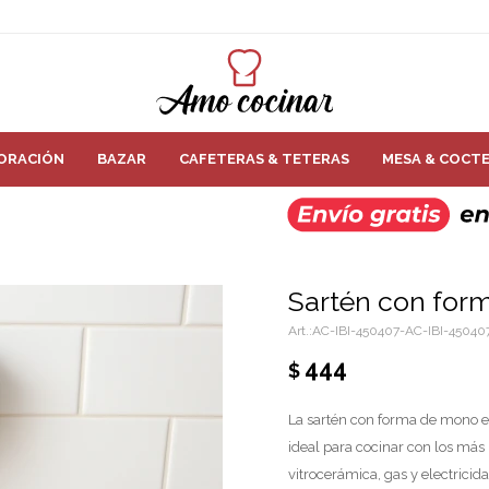
ORACIÓN
BAZAR
CAFETERAS & TETERAS
MESA & COCTE
Sartén con form
AC-IBI-450407-AC-IBI-45040
444
$
La sartén con forma de mono es
ideal para cocinar con los más
vitrocerámica, gas y electricida