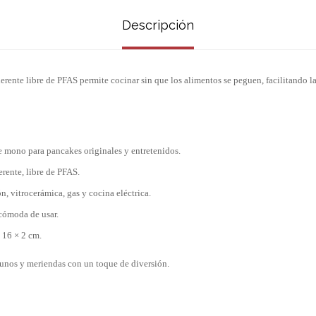
Descripción
erente libre de PFAS permite cocinar sin que los alimentos se peguen, facilitando l
 mono para pancakes originales y entretenidos.
erente, libre de PFAS.
n, vitrocerámica, gas y cocina eléctrica.
 cómoda de usar.
 16 × 2 cm.
yunos y meriendas con un toque de diversión.