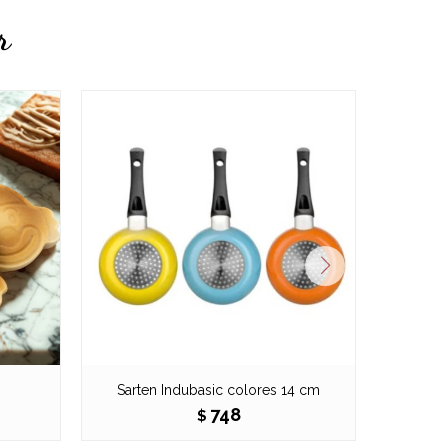
r
Sarten Indubasic colores 14 cm
Sarten 
748
$