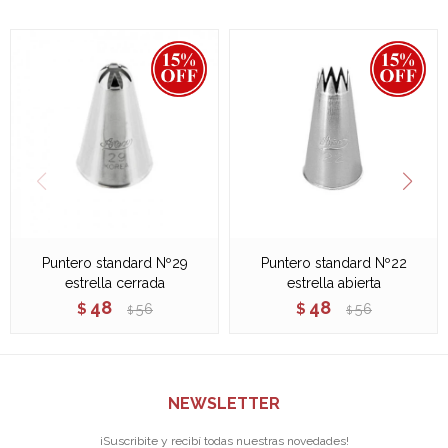
Puntero standard Nº29
Puntero standard Nº22
estrella cerrada
estrella abierta
48
48
$
56
$
56
$
$
NEWSLETTER
¡Suscribite y recibí todas nuestras novedades!