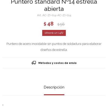
Puntero standard Nº14 estrella
abierta
AC-ZI-014-AC-ZI-014
48
$
56
$
14
Puntero de acero inoxidable sin puntos de soldadura para elaborar
diseños de estrella.
Métodos y costos de envío
Descripción
"