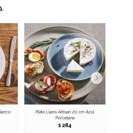
r
Blanco
Plato Llano Artisan 20 cm Azul
Plato
Porcelana
284
$