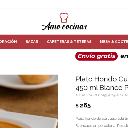
ORACIÓN
BAZAR
CAFETERAS & TETERAS
MESA & COCTE
Plato Hondo Cu
450 ml Blanco 
AC-CA-PA1101913624-AC-CA-
265
$
Plato hondo de ala cuadrada l
Fabricado en porcelana. Resis