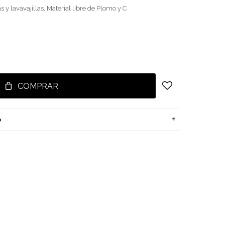
 y lavavajillas. Material libre de Plomo y C
COMPRAR
o