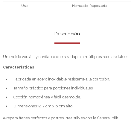
Uso
Horneado, Repostería
Descripción
Un molde versátil y confiable que se adapta a múltiples recetas dulces.
Características
Fabricada en acero inoxidable resistente a la corrosión.
Tamaño práctico para porciones individuales.
Cocción homogénea y fácil desmolde.
Dimensiones: Ø 7 cm x 6 cm alto.
¡Prepará flanes perfectos y postres irresistibles con la flanera Ibili!