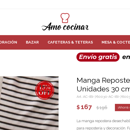
ORACIÓN
BAZAR
CAFETERAS & TETERAS
MESA & COCTE
Manga Reposter
Unidades 30 c
AC-IBI-760030-AC-IBI-7600
167
$
196
$
La manga repostera desechable 
para repostería y decoración. F