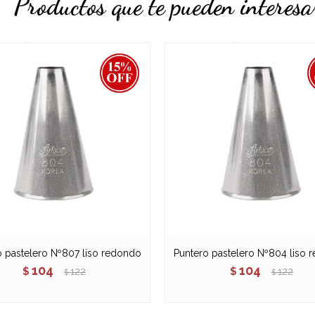
Productos que te pueden interesa
o pastelero Nº807 liso redondo
Puntero pastelero Nº804 liso 
104
104
$
122
$
122
$
$