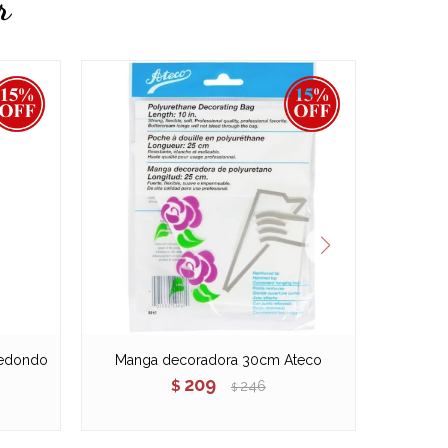
r
redondo
Manga decoradora 30cm Ateco
Mang
209
$
246
$