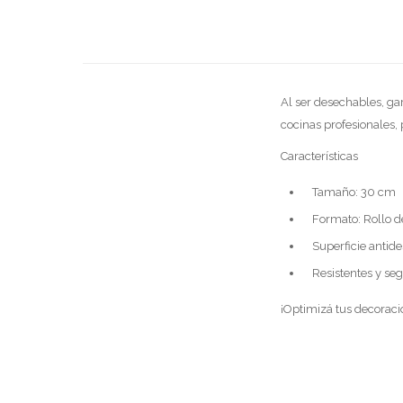
Al ser desechables, gar
cocinas profesionales, 
Características
Tamaño: 30 cm
Formato: Rollo d
Superficie antide
Resistentes y se
¡Optimizá tus decoraci