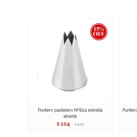
Puntero pastelero Nº824 estrella
Punter
abierta
104
$
122
$