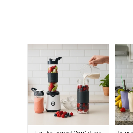
Licuadora personal Mix&Go Lacor
Licuador