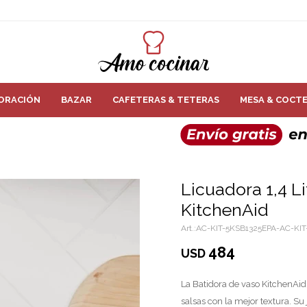
ORACIÓN
BAZAR
CAFETERAS & TETERAS
MESA & COCTE
Licuadora 1,4 L
KitchenAid
AC-KIT-5KSB1325EPA-AC-KIT
484
USD
La Batidora de vaso KitchenAid
salsas con la mejor textura. Su 