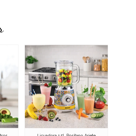
r
tros
Licuadora 1,5L Positano Ariete