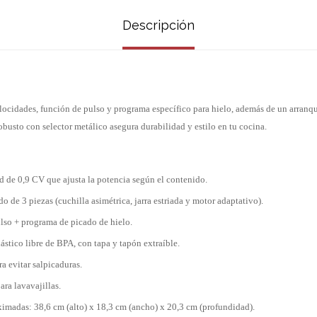
Descripción
ocidades, función de pulso y programa específico para hielo, además de un arranq
obusto con selector metálico asegura durabilidad y estilo en tu cocina.
d de 0,9 CV que ajusta la potencia según el contenido.
 de 3 piezas (cuchilla asimétrica, jarra estriada y motor adaptativo).
lso + programa de picado de hielo.
lástico libre de BPA, con tapa y tapón extraíble.
a evitar salpicaduras.
para lavavajillas.
imadas: 38,6 cm (alto) x 18,3 cm (ancho) x 20,3 cm (profundidad).