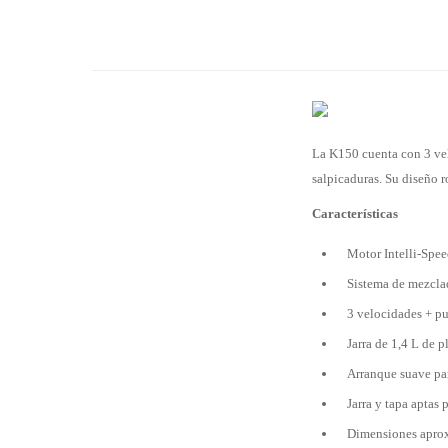
La K150 cuenta con 3 vel
salpicaduras. Su diseño r
Características
Motor Intelli-Spee
Sistema de mezclado
3 velocidades + pu
Jarra de 1,4 L de p
Arranque suave par
Jarra y tapa aptas 
Dimensiones aprox