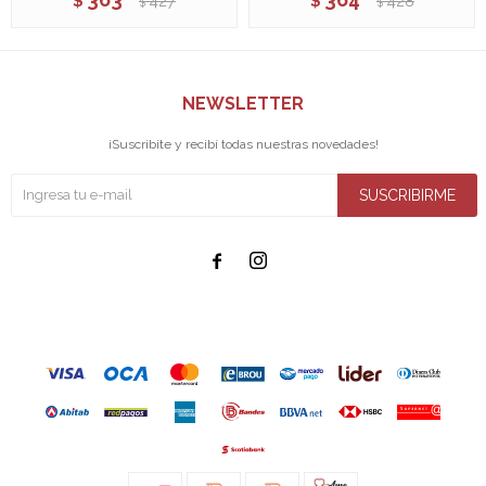
$
427
$
428
$
$
NEWSLETTER
¡Suscribite y recibí todas nuestras novedades!
SUSCRIBIRME

