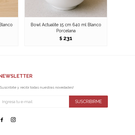
Blanco
Bowl Actualite 15 cm 640 ml Blanco
F
Porcelana
231
$
NEWSLETTER
¡Suscribite y recibí todas nuestras novedades!
SUSCRIBIRME

