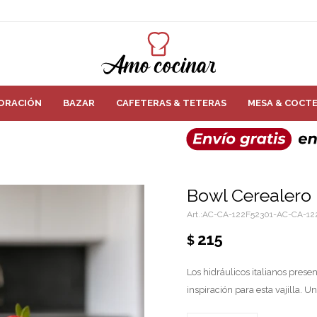
ORACIÓN
BAZAR
CAFETERAS & TETERAS
MESA & COCTE
Bowl Cerealero 
AC-CA-122F52301-AC-CA-12
215
$
Los hidráulicos italianos presen
inspiración para esta vajilla. 