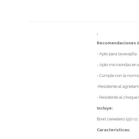
"
Recomendaciones d
- Apto para lavavajilla
- Apto microondas en 
- Cumple con la norm
-Resistente al agrieta
- Resistente al choque 
Incluye:
Bowl cerealero 550 cc
Características: