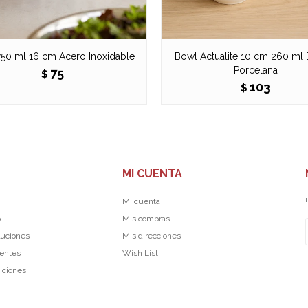
50 ml 16 cm Acero Inoxidable
Bowl Actualite 10 cm 260 ml 
Porcelana
75
$
103
$
MI CUENTA
Mi cuenta
p
Mis compras
luciones
Mis direcciones
uentes
Wish List
iciones