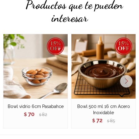
Productos que te pueden
interesar
Bowl vidrio 6cm Pasabahce
Bowl 500 ml 16 cm Acero
Inoxidable
70
$
82
$
72
$
85
$