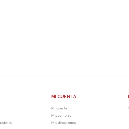
MI CUENTA
Mi cuenta
p
Mis compras
luciones
Mis direcciones