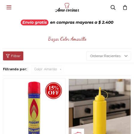

Bazar Color Amarillo
Recientes
Filtrando por:
Color:
Amarillo